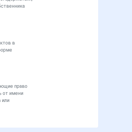
бственника
ктов в
форме
ющие право
ь от имени
 или