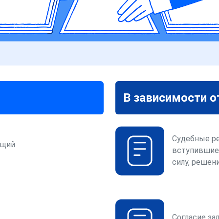
В зависимости о
Судебные р
ющий
вступившие
силу, решени
Согласие за