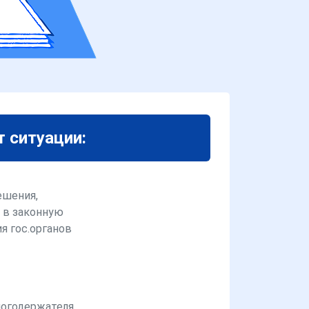
т ситуации:
ешения,
 в законную
я гос.органов
логодержателя,