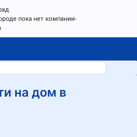
рад
ороде пока нет компании-
а
и на дом в