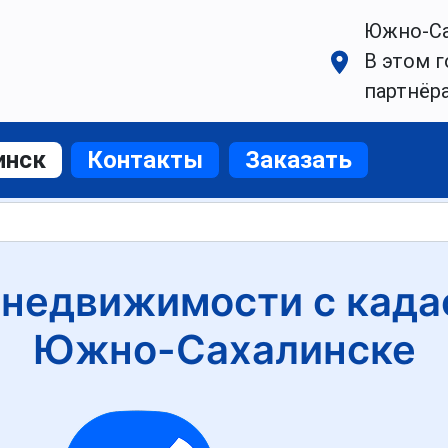
Южно-Са
В этом г
партнёр
инск
Контакты
Заказать
 недвижимости с кадас
Южно-Сахалинске