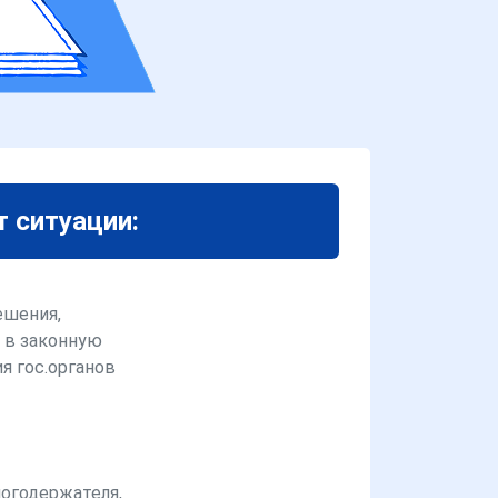
т ситуации:
ешения,
 в законную
я гос.органов
логодержателя,