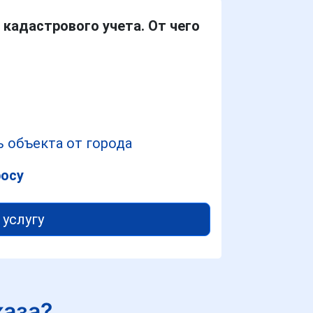
кадастрового учета. От чего
 объекта от города
росу
 услугу
каза?