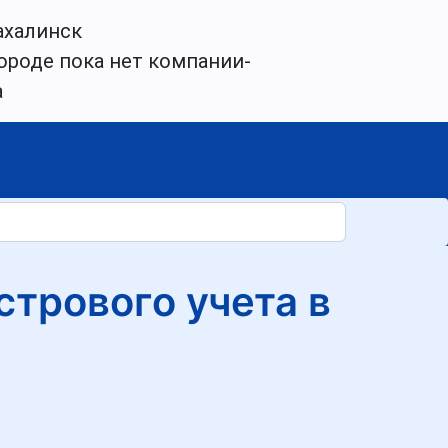
халинск
ороде пока нет компании-
а
трового учета в