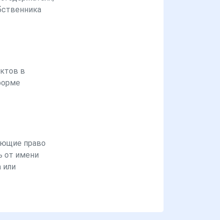
бственника
ктов в
форме
ющие право
ь от имени
 или