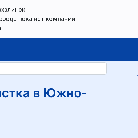
халинск
ороде пока нет компании-
а
астка в Южно-