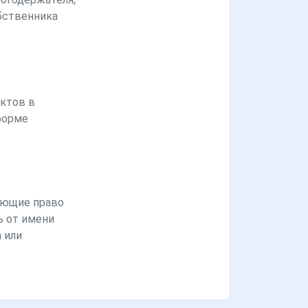
бственника
ктов в
форме
ющие право
ь от имени
 или