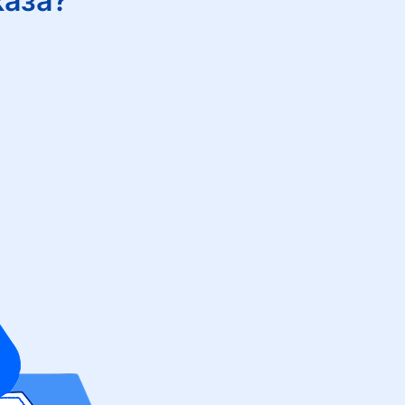
каза?