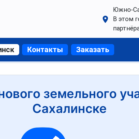
Южно-Са
В этом г
партнёр
инск
Контакты
Заказать
нового земельного уч
Сахалинске