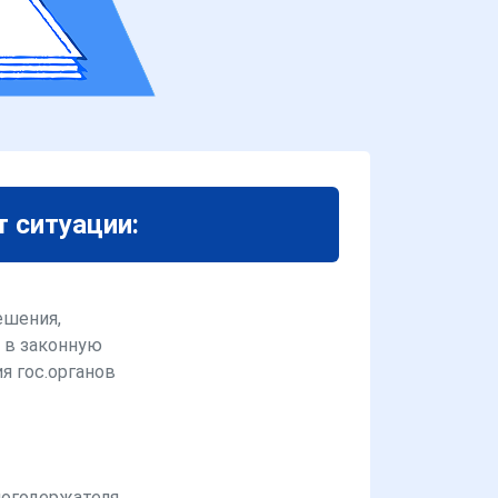
т ситуации:
ешения,
 в законную
я гос.органов
логодержателя,