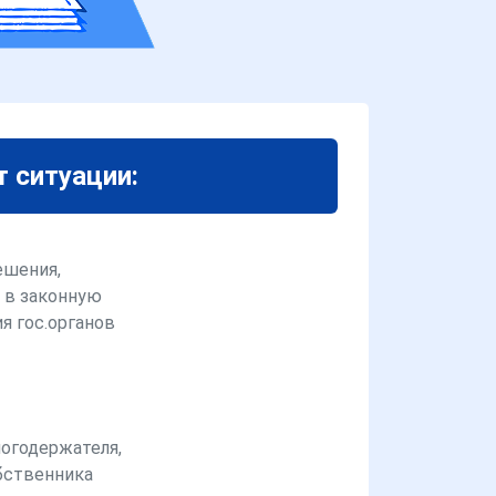
т ситуации:
ешения,
 в законную
я гос.органов
логодержателя,
бственника