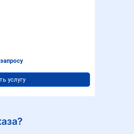
 запросу
ть услугу
каза?