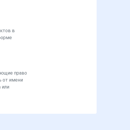
ктов в
форме
ющие право
ь от имени
 или