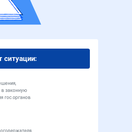
т ситуации:
ешения,
 в законную
я гос.органов
логодержателя,