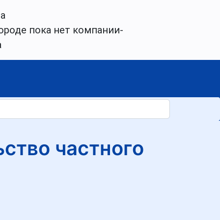
а
ороде пока нет компании-
а
ьство частного