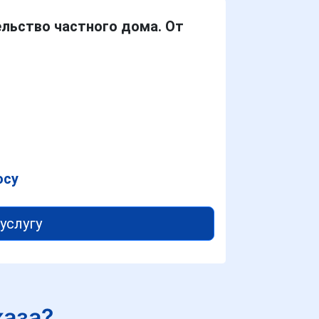
ельство частного дома. От
осу
услугу
каза?