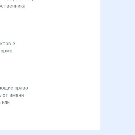
бственника
ктов в
форме
ющие право
ь от имени
 или