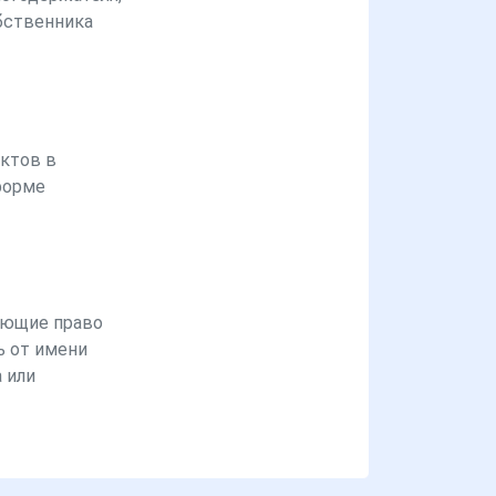
бственника
ктов в
форме
ющие право
ь от имени
 или