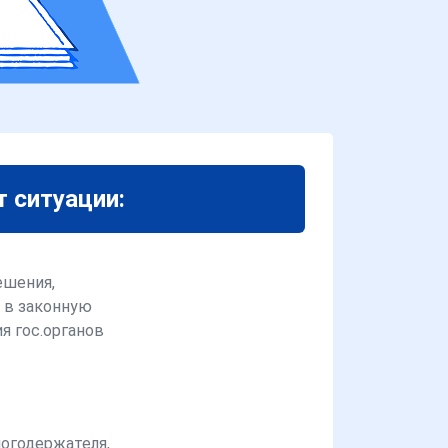
т ситуации:
ешения,
 в законную
я гос.органов
логодержателя,