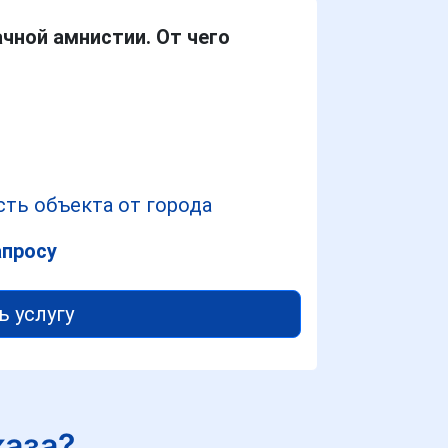
чной амнистии. От чего
ть объекта от города
апросу
ь услугу
каза?