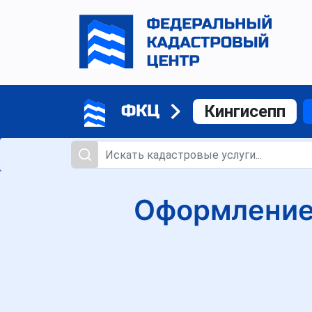
ФКЦ
Кингисепп
Оформление 