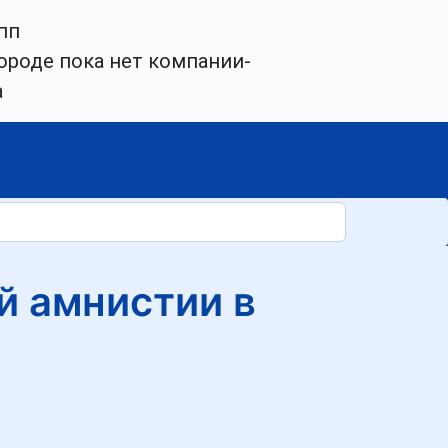
пп
ороде пока нет компании-
а
й амнистии в