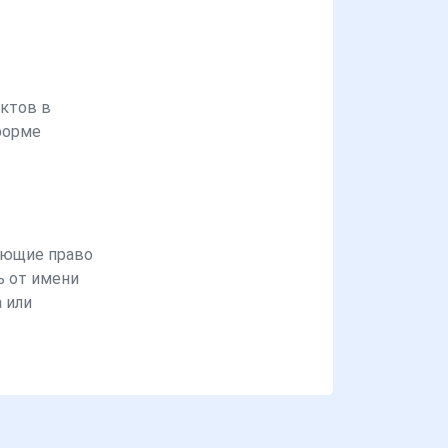
ктов в
форме
ющие право
ь от имени
 или