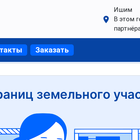
Ишим
В этом г
партнёр
такты
Заказать
раниц земельного уча