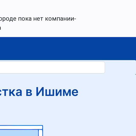
ороде пока нет компании-
а
стка в Ишиме