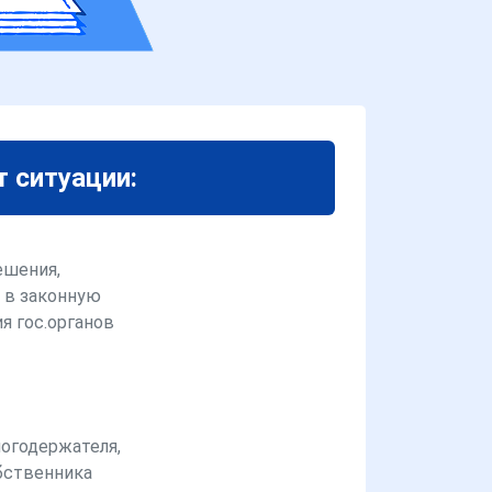
т ситуации:
ешения,
 в законную
я гос.органов
логодержателя,
бственника