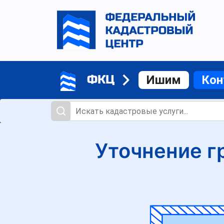
ФКЦ
Ишим
Кон
Уточнение г