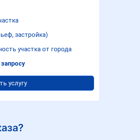
частка
ьеф, застройка)
ость участка от города
 запросу
ть услугу
каза?