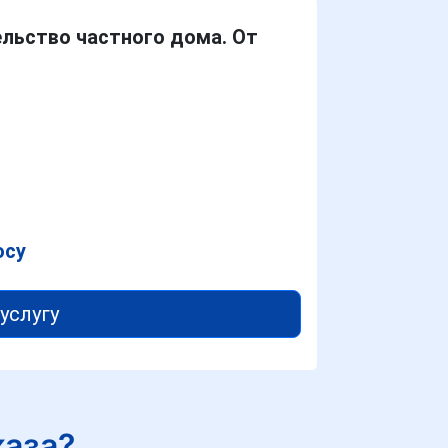
ельство частного дома. От
осу
услугу
каза?