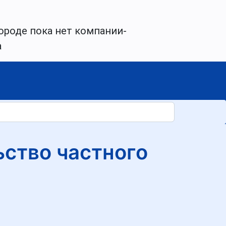
ороде пока нет компании-
а
ьство частного