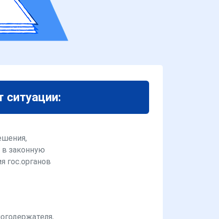
т ситуации:
ешения,
 в законную
я гос.органов
логодержателя,