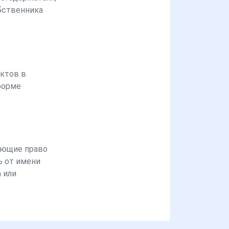
бственника
ктов в
форме
ющие право
ь от имени
 или