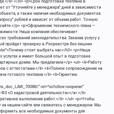
.</li> </ol> <p>Срок подготовки техплана в
ет от "Уточняйте у менеджера" дней в зависимости
объекта, а также наличия необходимых документов.
апросу" рублей и зависит от объема работ. Точную
 сайте.</p> <p>Оформление технического плана —
ижимости. Наша компания обеспечивает
х требований законодательства. Заказав услугу у
рый пройдет проверку в Росреестре без лишних
color">Почему стоит выбрать нас</h3> <p>Наша
х услугах и имеет большой опыт в подготовке
ртирных домах. Мы предлагаем:</p> <ul> <li>Работу
 с аттестатами.</li> <li>Полное сопровождение на
чи готового техплана.</li> <li>Гарантию
ons_doc_LAW_70088/" rel="nofollow noopener"
-ФЗ «О кадастровой деятельности»</a>.</li>
еративное выполнение работ.</li> </ul> <p>Чтобы
ку на нашем сайте или свяжитесь с менеджером. Мы
оформить все необходимые документы для