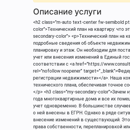
Описание услуги
<h2 class="m-auto text-center fw-semibold pt
color">Технический план на квартиру: что эт
secondary-color"> <p>Технический план на 
подробные сведения об объекте недвижимо
планировку и этаж. Он необходим для пос
учет или внесения изменений в Единый го
соответствии с <a href="https://www.consu
rel="nofollow noopener" target="_blank">Ф
регистрации недвижимости»</a>. Наша ком
технического плана, обеспечивая точное с
</p> <h3 class="my-secondary-color">Зачем
года многоквартирные дома и все их поме
учет одновременно. В большинстве случае
о ней внесены в ЕГРН. Однако в ряде ситу
внесение изменений в существующий. Это
права собственности, перепланировкой ил