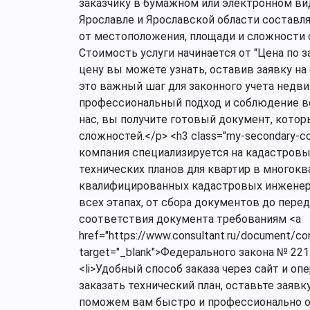
заказчику в бумажном или электронном виде
Ярославле и Ярославской области составля
от местоположения, площади и сложности 
Стоимость услуги начинается от "Цена по з
цену вы можете узнать, оставив заявку на
это важный шаг для законного учета недв
профессиональный подход и соблюдение все
нас, вы получите готовый документ, кото
сложностей.</p> <h3 class="my-secondary-
компания специализируется на кадастровы
технических планов для квартир в многоква
квалифицированных кадастровых инженеров
всех этапах, от сбора документов до переда
соответствия документа требованиям <a
href="https://www.consultant.ru/document/c
target="_blank">Федерального закона № 221
<li>Удобный способ заказа через сайт и оп
заказать технический план, оставьте заяв
поможем вам быстро и профессионально 