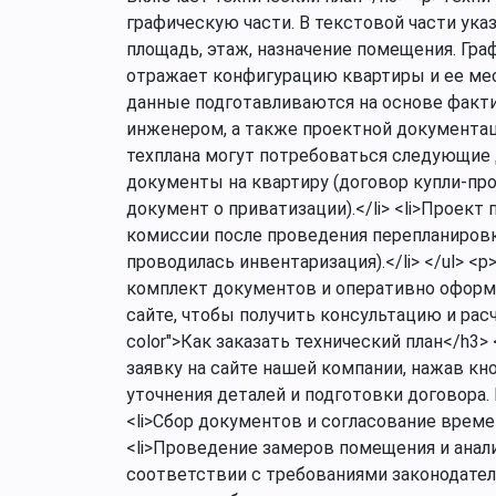
графическую части. В текстовой части ука
площадь, этаж, назначение помещения. Гр
отражает конфигурацию квартиры и ее ме
данные подготавливаются на основе факт
инженером, а также проектной документац
техплана могут потребоваться следующие 
документы на квартиру (договор купли-пр
документ о приватизации).</li> <li>Проект
комиссии после проведения перепланировки
проводилась инвентаризация).</li> </ul> 
комплект документов и оперативно оформи
сайте, чтобы получить консультацию и расч
color">Как заказать технический план</h3>
заявку на сайте нашей компании, нажав кн
уточнения деталей и подготовки договора.
<li>Сбор документов и согласование време
<li>Проведение замеров помещения и анализ
соответствии с требованиями законодатель