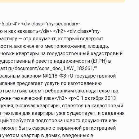
-5 pb-4"> <div class="my-secondary-
о и как заказать</div> </h2> <div class="my-
квартиру — это документ, который содержит
сти, включая его местоположение, площадь,
тановки квартиры на государственный кадастровый
сударственный реестр недвижимости (ЕГРН) в
ltant.ru/document/cons_doc_LAW_182661/"
едеральным законом № 218-ФЗ «О государственной
пания предлагает услуги по изготовлению
оответствие всем требованиям законодательства.
 нужен технический план</h3> <p>С 1 октября 2013
щения, включая квартиры, ставятся на кадастровый
в техплан для квартиры уже существует, и сведения
аций требуется подготовка нового документа или
 может быть связано с первичной регистрацией
и учетом квартир в домах, введенных в