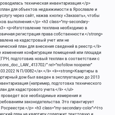
 проводилась техническая инвентаризация.</p>
хплан для объектов недвижимости в Ярославле и
слугу через сайт, нажав кнопку «Заказать», чтобы
ов выполнения.</p> <h3 class="my-secondary-
/h3> <p>Изготовление техплана необходимо в
ервичная регистрация права собственности.</strong>
тавлена на кадастровый учет или не
ический план для внесения сведений в реестр.</li>
сле изменения конфигурации помещений или площади
ГРН, подготовив новый техплан в соответствии с
t/cons_doc_LAW_413702/" rel="nofollow noopener"
03.2022 N П/0082</a>.</li> <li><strong>Квартиры в
вартирный дом был введен в эксплуатацию до 2013
инвентаризация (например, подготовка технического
н для кадастрового учета.</li> </ul>
 проведет все необходимые измерения и
ебованиям законодательства. Это гарантирует
осреестре.</p> <h3 class="my-secondary-color">Что
ческий план на квартиру содержит текстовую и