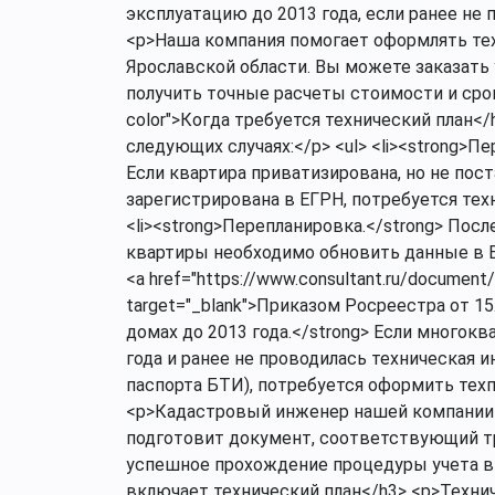
эксплуатацию до 2013 года, если ранее не
<p>Наша компания помогает оформлять те
Ярославской области. Вы можете заказать у
получить точные расчеты стоимости и срок
color">Когда требуется технический план<
следующих случаях:</p> <ul> <li><strong>П
Если квартира приватизирована, но не пос
зарегистрирована в ЕГРН, потребуется техн
<li><strong>Перепланировка.</strong> По
квартиры необходимо обновить данные в Е
<a href="https://www.consultant.ru/documen
target="_blank">Приказом Росреестра от 15.
домах до 2013 года.</strong> Если многок
года и ранее не проводилась техническая 
паспорта БТИ), потребуется оформить техпла
<p>Кадастровый инженер нашей компании
подготовит документ, соответствующий тр
успешное прохождение процедуры учета в Р
включает технический план</h3> <p>Техни