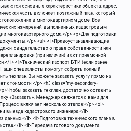
зываются основные характеристики объекта: адрес,
афическая часть включает поэтажный план, который
стоположение в многоквартирном доме. Все
ических измерений, выполненных кадастровым
ии многоквартирного дома.</p> <p>Для подготовки
документы:</p> <ul> <li>Правоустанавливающие
одажи, свидетельство о праве собственности или
 перепланировки (при наличии) и акт приемочной
.</li> <li>Технический паспорт БТИ (если ранее
<p>Наши специалисты помогут собрать полный
ть техплан. Вы можете заказать услугу прямо на
ет стоимости.</p> <h3 class="my-secondary-
 <p>Чтобы заказать техплан, достаточно оставить
опку «Заказать». Менеджер свяжется с вами для
 Процесс включает несколько этапов:</p> <ol>
ни выезда кадастрового инженера.</li>
 данных.</li> <li>Подготовка технического плана в
ства.</li> <li>Передача готового документа