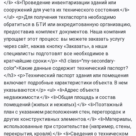
</li> <li>Проведение инвентаризации зданий или
сооружений для учета их технического состояния.</li>
</ul> <p>Для получения техпаспорта необходимо
обратиться в БТИ или аккредитованную организацию,
предоставив комплект документов. Наша компания
упрощает этот процесс: вы можете заказать услугу
через сайт, нажав кнопку «Заказать», а наши
специалисты подготовят все необходимое в
кратчайшие сроки.</p> <h3 class="my-secondary-
color">Какие данные содержит технический паспорт?
</h3> <p>Технический паспорт здания или помещения
включает подробные характеристики объекта. В нем
указываются:</p> <ul> <li>Адрес объекта
недвижимости.</li> <li>Общая площадь и состав
помещений (жилых и нежилых).</li> <li>Поэтажный
план с указанием расположения стен, перегородок и
других конструктивных элементов.</li> <li>Материалы,
использованные при строительстве (например, стены,
перекрытия, кровля).</li> <li>Сведения о техническом