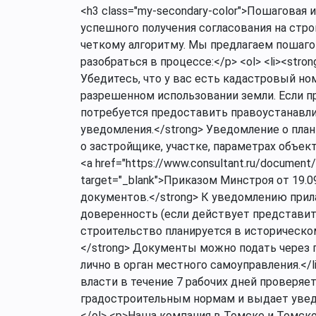
<h3 class="my-secondary-color">Пошаговая
успешного получения согласования на стр
четкому алгоритму. Мы предлагаем пошаг
разобраться в процессе:</p> <ol> <li><str
Убедитесь, что у вас есть кадастровый но
разрешенном использовании земли. Если пр
потребуется предоставить правоустанавли
уведомления.</strong> Уведомление о пл
о застройщике, участке, параметрах объек
<a href="https://www.consultant.ru/documen
target="_blank">Приказом Минстроя от 19.09
документов.</strong> К уведомлению при
доверенность (если действует представите
строительство планируется в историческом 
</strong> Документы можно подать через п
лично в орган местного самоуправления.</li
власти в течение 7 рабочих дней проверя
градостроительным нормам и выдает уведо
</ol> <p>Наша компания в Томске и Томско