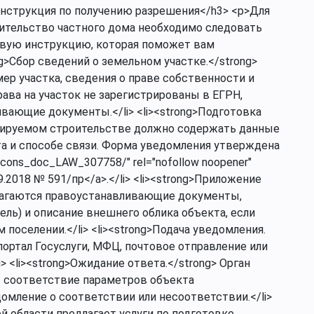
 инструкция по получению разрешения</h3> <p>Для
оительство частного дома необходимо следовать
овую инструкцию, которая поможет вам
ong>Сбор сведений о земельном участке.</strong>
мер участка, сведения о праве собственности и
ава на участок не зарегистрированы в ЕГРН,
вающие документы.</li> <li><strong>Подготовка
анируемом строительстве должно содержать данные
та и способе связи. Форма уведомления утверждена
t/cons_doc_LAW_307758/" rel="nofollow noopener"
.2018 № 591/пр</a>.</li> <li><strong>Приложение
лагаются правоустанавливающие документы,
ль) и описание внешнего облика объекта, если
поселении.</li> <li><strong>Подача уведомления.
ортал Госуслуги, МФЦ, почтовое отправление или
> <li><strong>Ожидание ответа.</strong> Орган
ет соответствие параметров объекта
мление о соответствии или несоответствии.</li>
й области предлагает услуги по подготовке