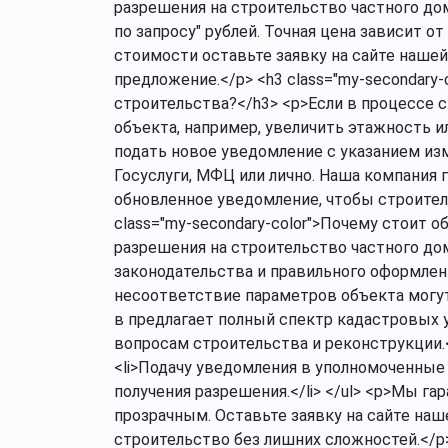
разрешения на строительство частного дом
по запросу" рублей. Точная цена зависит о
стоимости оставьте заявку на сайте наше
предложение.</p> <h3 class="my-secondary
строительства?</h3> <p>Если в процессе
объекта, например, увеличить этажность и
подать новое уведомление с указанием изм
Госуслуги, МФЦ или лично. Наша компания 
обновленное уведомление, чтобы строител
class="my-secondary-color">Почему стоит 
разрешения на строительство частного до
законодательства и правильного оформлен
несоответствие параметров объекта могут
в предлагает полный спектр кадастровых ус
вопросам строительства и реконструкции.</
<li>Подачу уведомления в уполномоченные о
получения разрешения.</li> </ul> <p>Мы г
прозрачным. Оставьте заявку на сайте на
строительство без лишних сложностей.</p>