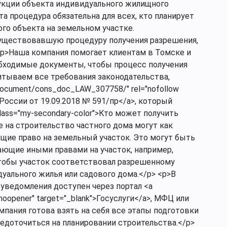
укции объекта индивидуального жилищного
та процедура обязательна для всех, кто планирует
го объекта на земельном участке.
уществовавшую процедуру получения разрешения,
<p>Наша компания помогает клиентам в Томске и
обходимые документы, чтобы процесс получения
итываем все требования законодательства,
/document/cons_doc_LAW_307758/" rel="nofollow
 России от 19.09.2018 № 591/пр</a>, который
ass="my-secondary-color">Кто может получить
 на строительство частного дома могут как
ющие право на земельный участок. Это могут быть
ающие иными правами на участок, например,
чтобы участок соответствовал разрешенному
уального жилья или садового дома.</p> <p>В
 уведомления доступен через портал <a
ow noopener" target="_blank">Госуслуги</a>, МФЦ или
пания готова взять на себя все этапы подготовки
едоточиться на планировании строительства.</p>