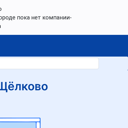
о
ороде пока нет компании-
а
 Щёлково