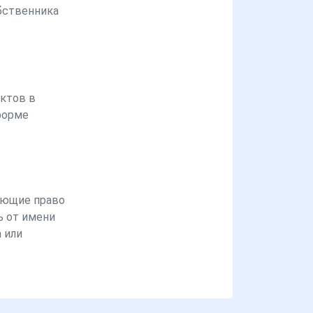
бственника
ктов в
форме
ющие право
ь от имени
 или