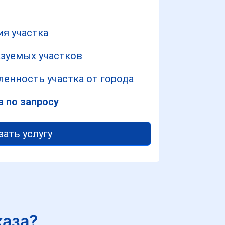
ия участка
азуемых участков
ленность участка от города
а по запросу
зать услугу
каза?