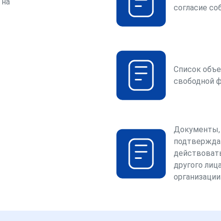
 на
согласие со
Список объе
свободной 
Документы,
подтвержда
действоват
другого лица
организации