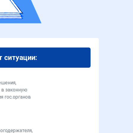
т ситуации:
ешения,
 в законную
я гос.органов
логодержателя,