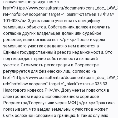
назначения регулируется <a
href="https://www.consultant.ru/document/cons_doc_LAW_
rel="nofollow noopener" target="_blank">статьей 13 ФЗ №
101-ФЗ</a>. Здесь важно учитывать специфику
земельных объектов. Собственник должен получить
согласие других владельцев долей или судебное
решение, если согласия нет.</p> <p>После выдела
земельного участка сведения о нем вносятся в
Единый государственный реестр недвижимости. Это
подтверждает право собственности на новый
участок. Стоимость регистрации в Росреестре
регулируется для физических лиц, согласно <a
href="https://www.consultant.ru/document/cons_doc_LA
rel="nofollow noopener" target="_blank">статье 333.33
Налогового кодекса РФ</a>. Документы подаются в
электронном виде с использованием сервисов
Росреестра/Госуслуг или через МФЦ.</p> <p>Практика
показывает, что выдел земельных участков может
быть осложнен спорами о границах. В таких случаях