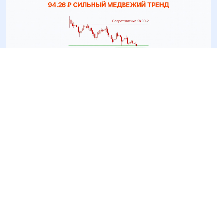
Технический анализ GAZP
(Газпром) — 7 июля 2026
По состоянию на 7 июля 2026 года обыкновенные
акции ПАО «Газпром» (GAZP) торгуются на уровне
94.26 ₽
. По сравнению с предыдущим анализом от 6
июля 2026 года (94.81 ₽) котировки снизились на 0.55
₽ (-0.58 %). Ключевое наблюдение — сохранение