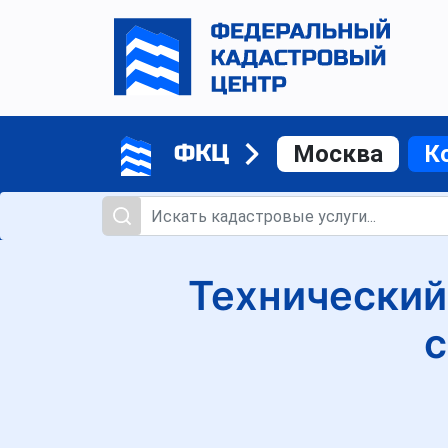
ФКЦ
Москва
К
Технический
с