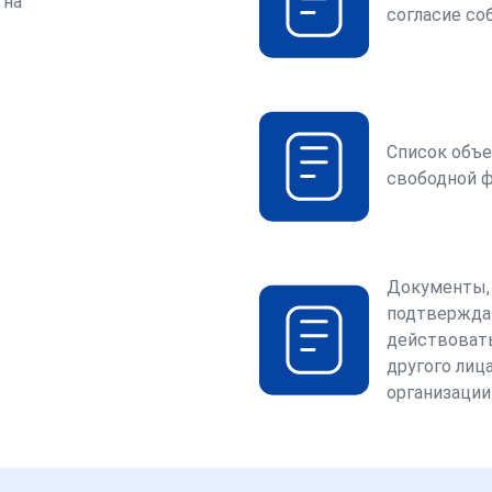
 на
согласие со
Список объе
свободной 
Документы,
подтвержда
действоват
другого лица
организации