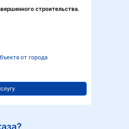
авершенного строительства.
бъекта от города
услугу
каза?