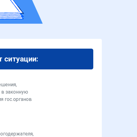
т ситуации:
ешения,
 в законную
я гос.органов
логодержателя,