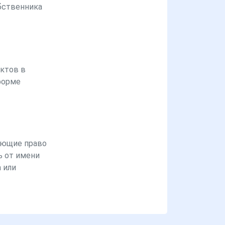
бственника
ктов в
форме
ющие право
ь от имени
 или