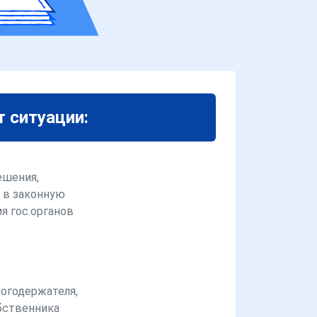
т ситуации:
ешения,
 в законную
я гос.органов
логодержателя,
бственника