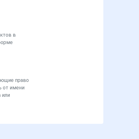
ктов в
форме
ющие право
ь от имени
 или