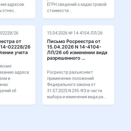
ния адресов.
ЕГРН сведений о кадастровой
ы отнес…
стоимости …
-02228/26
15.04.2026 № 14-4104-ЛЛ/26
естра от
Письмо Росреестра от
 14-02228/26
15.04.2026 N 14-4104-
лении учета
ЛЛ/26 об изменении вида
разрешенного …
яснил
казанию адреса
Росреестр разъясняет
вом и
применение положений
анах.
Федерального закона от
дений об
31.07.2025 N 295-ФЗ в части
выбора и изменения вида ра…