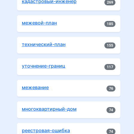
кадастровый-инженер
269
межевой-план
185
технический-план
155
уточнение-границ
117
межевание
76
многоквартирный-дом
74
реестровая-ошибка
74