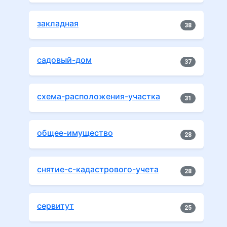
закладная
38
садовый-дом
37
схема-расположения-участка
31
общее-имущество
28
снятие-с-кадастрового-учета
28
сервитут
25