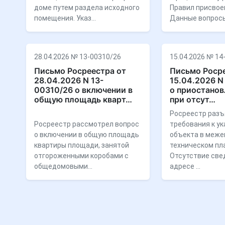
доме путем раздела исходного
Правил присвое
помещения. Указ…
Данные вопрос
28.04.2026 № 13-00310/26
15.04.2026 № 14
Письмо Росреестра от
Письмо Росре
28.04.2026 N 13-
15.04.2026 N
00310/26 о включении в
о приостанов
общую площадь кварт…
при отсут…
Росреестр разъ
Росреестр рассмотрел вопрос
требования к у
о включении в общую площадь
объекта в меже
квартиры площади, занятой
техническом пл
отгороженными коробами с
Отсутствие све
общедомовыми…
адресе …