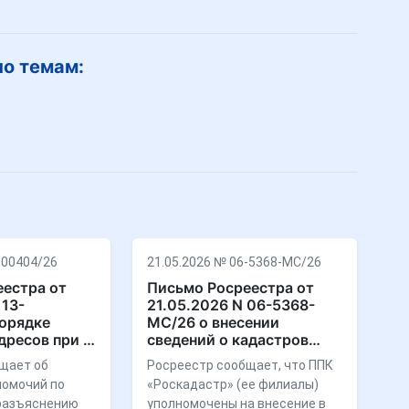
по темам:
-00404/26
21.05.2026 № 06-5368-МС/26
естра от
Письмо Росреестра от
 13-
21.05.2026 N 06-5368-
порядке
МС/26 о внесении
дресов при …
сведений о кадастров…
щает об
Росреестр сообщает, что ППК
номочий по
«Роскадастр» (ее филиалы)
разъяснению
уполномочены на внесение в