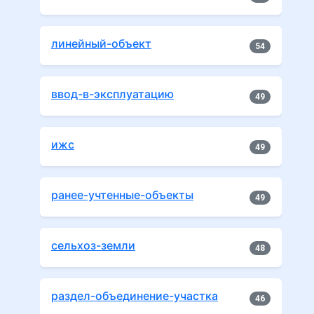
линейный-объект
54
ввод-в-эксплуатацию
49
ижс
49
ранее-учтенные-объекты
49
сельхоз-земли
48
раздел-объединение-участка
46