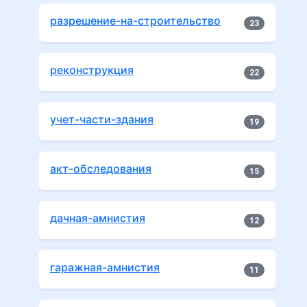
разрешение-на-строительство
23
реконструкция
22
учет-части-здания
19
акт-обследования
15
дачная-амнистия
12
гаражная-амнистия
11