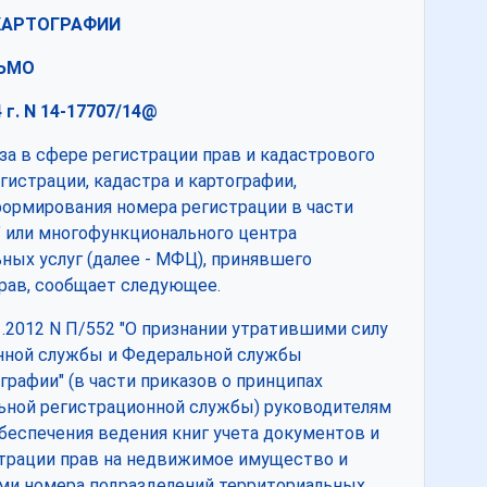
КАРТОГРАФИИ
ЬМО
 г. N 14-17707/14@
за в сфере регистрации прав и кадастрового
истрации, кадастра и картографии,
ормирования номера регистрации в части
" или многофункционального центра
ых услуг (далее - МФЦ), принявшего
рав, сообщает следующее.
1.2012 N П/552 "О признании утратившими силу
нной службы и Федеральной службы
графии" (в части приказов о принципах
ьной регистрационной службы) руководителям
беспечения ведения книг учета документов и
трации прав на недвижимое имущество и
ами номера подразделений территориальных