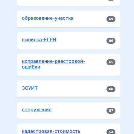
образование-участка
69
выписка-ЕГРН
66
исправление-реестровой-
65
ошибки
ЗОУИТ
60
сооружение
57
кадастровая-стоимость
54