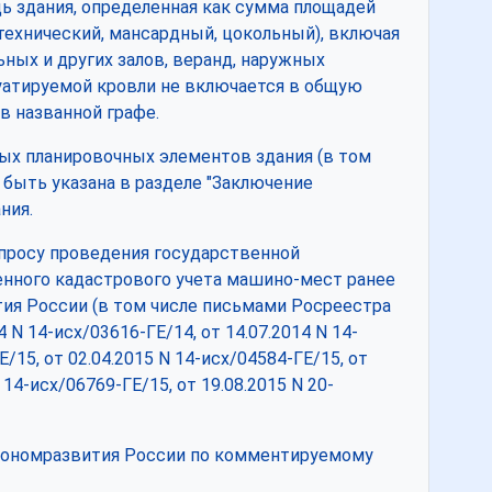
дь здания, определенная как сумма площадей
технический, мансардный, цокольный), включая
ьных и других залов, веранд, наружных
луатируемой кровли не включается в общую
в названной графе.
ых планировочных элементов здания (в том
быть указана в разделе "Заключение
ния.
опросу проведения государственной
енного кадастрового учета машино-мест ранее
ия России (в том числе письмами Росреестра
4 N 14-исх/03616-ГЕ/14, от 14.07.2014 N 14-
Е/15, от 02.04.2015 N 14-исх/04584-ГЕ/15, от
 14-исх/06769-ГЕ/15, от 19.08.2015 N 20-
кономразвития России по комментируемому