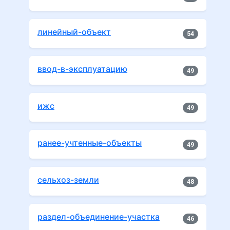
линейный-объект
54
ввод-в-эксплуатацию
49
ижс
49
ранее-учтенные-объекты
49
сельхоз-земли
48
раздел-объединение-участка
46