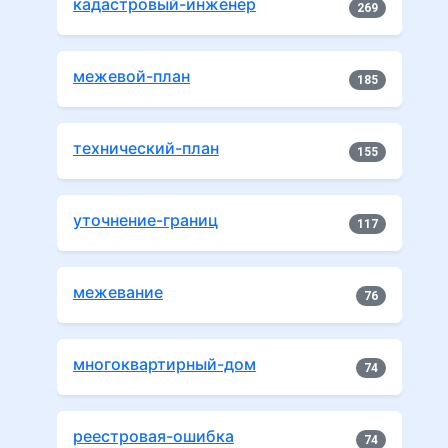
кадастровый-инженер
269
межевой-план
185
технический-план
155
уточнение-границ
117
межевание
76
многоквартирный-дом
74
реестровая-ошибка
74