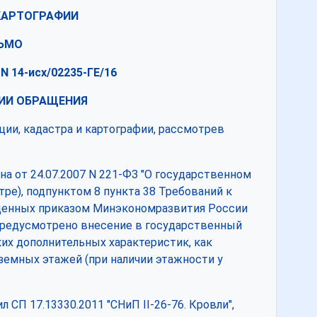
КАРТОГРАФИИ
ЬМО
 N 14-исх/02235-ГЕ/16
ИИ ОБРАЩЕНИЯ
ии, кадастра и картографии, рассмотрев
на от 24.07.2007 N 221-ФЗ "О государственном
тре), подпунктом 8 пункта 38 Требований к
жденных приказом Минэкономразвития России
), предусмотрено внесение в государственный
их дополнительных характеристик, как
дземных этажей (при наличии этажности у
СП 17.13330.2011 "СНиП II-26-76. Кровли",