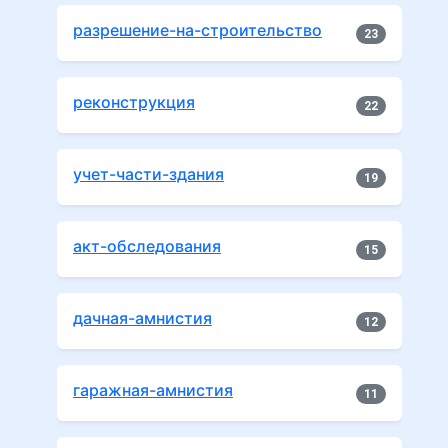
разрешение-на-строительство
23
реконструкция
22
учет-части-здания
19
акт-обследования
15
дачная-амнистия
12
гаражная-амнистия
11