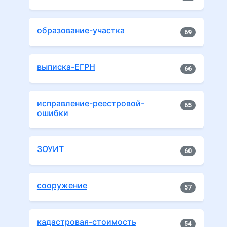
образование-участка
69
выписка-ЕГРН
66
исправление-реестровой-
65
ошибки
ЗОУИТ
60
сооружение
57
кадастровая-стоимость
54