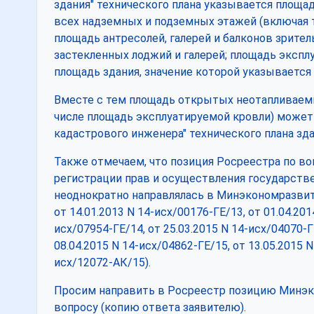
здания" технического плана указывается площа
всех надземных и подземных этажей (включая 
площадь антресолей, галерей и балконов зрител
застекленных лоджий и галерей; площадь эксп
площадь здания, значение которой указывается 
Вместе с тем площадь открытых неотапливаем
числе площадь эксплуатируемой кровли) может 
кадастрового инженера" технического плана зда
Также отмечаем, что позиция Росреестра по в
регистрации прав и осуществления государств
неоднократно направлялась в Минэкономразвит
от 14.01.2013 N 14-исх/00176-ГЕ/13, от 01.04.201
исх/07954-ГЕ/14, от 25.03.2015 N 14-исх/04070-Г
08.04.2015 N 14-исх/04862-ГЕ/15, от 13.05.2015 N
исх/12072-АК/15).
Просим направить в Росреестр позицию Минэ
вопросу (копию ответа заявителю).