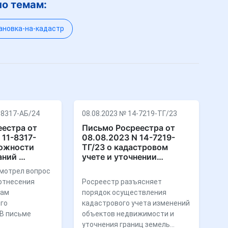
по темам:
ановка-на-кадастр
-8317-АБ/24
08.08.2023 № 14-7219-ТГ/23
естра от
Письмо Росреестра от
 11-8317-
08.08.2023 N 14-7219-
можности
ТГ/23 о кадастровом
аний …
учете и уточнении…
мотрел вопрос
отнесения
Росреестр разъясняет
там
порядок осуществления
го
кадастрового учета изменений
 В письме
объектов недвижимости и
уточнения границ земель…