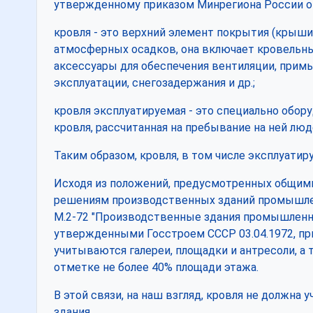
утвержденному приказом Минрегиона России от 
кровля - это верхний элемент покрытия (крыши
атмосферных осадков, она включает кровельны
аксессуары для обеспечения вентиляции, прим
эксплуатации, снегозадержания и др.;
кровля эксплуатируемая - это специально обор
кровля, рассчитанная на пребывание на ней люд
Таким образом, кровля, в том числе эксплуатир
Исходя из положений, предусмотренных общим
решениям производственных зданий промышлен
М.2-72 "Производственные здания промышленн
утвержденными Госстроем СССР 03.04.1972, пр
учитываются галереи, площадки и антресоли, а
отметке не более 40% площади этажа.
В этой связи, на наш взгляд, кровля не должна
здания.