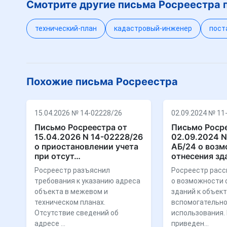
Смотрите другие письма Росреестра 
технический-план
кадастровый-инженер
пост
Похожие письма Росреестра
15.04.2026 № 14-02228/26
02.09.2024 № 11
Письмо Росреестра от
Письмо Росре
15.04.2026 N 14-02228/26
02.09.2024 N
о приостановлении учета
АБ/24 о воз
при отсут…
отнесения зд
Росреестр разъяснил
Росреестр расс
требования к указанию адреса
о возможности 
объекта в межевом и
зданий к объек
техническом планах.
вспомогательно
Отсутствие сведений об
использования.
адресе …
приведен…