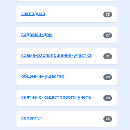
закладная
38
садовый-дом
37
схема-расположения-участка
31
общее-имущество
28
снятие-с-кадастрового-учета
28
сервитут
25