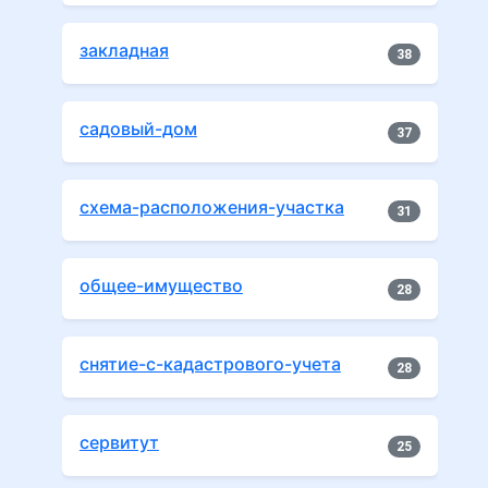
закладная
38
садовый-дом
37
схема-расположения-участка
31
общее-имущество
28
снятие-с-кадастрового-учета
28
сервитут
25