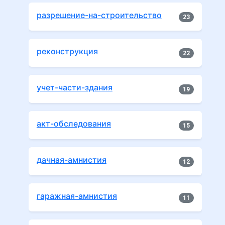
разрешение-на-строительство
23
реконструкция
22
учет-части-здания
19
акт-обследования
15
дачная-амнистия
12
гаражная-амнистия
11