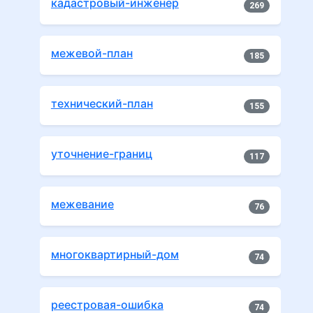
кадастровый-инженер
269
межевой-план
185
технический-план
155
уточнение-границ
117
межевание
76
многоквартирный-дом
74
реестровая-ошибка
74