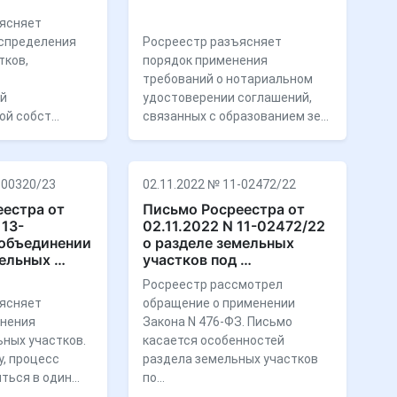
ясняет
спределения
Росреестр разъясняет
тков,
порядок применения
требований о нотариальном
ой
удостоверении соглашений,
ой собст…
связанных с образованием зе…
-00320/23
02.11.2022 № 11-02472/22
естра от
Письмо Росреестра от
 13-
02.11.2022 N 11-02472/22
 объединении
о разделе земельных
ельных …
участков под …
Росреестр рассмотрел
ясняет
обращение о применении
инения
Закона N 476-ФЗ. Письмо
ных участков.
касается особенностей
у, процесс
раздела земельных участков
ться в один…
по…