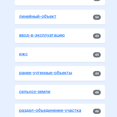
линейный-объект
54
ввод-в-эксплуатацию
49
ижс
49
ранее-учтенные-объекты
49
сельхоз-земли
48
раздел-объединение-участка
46