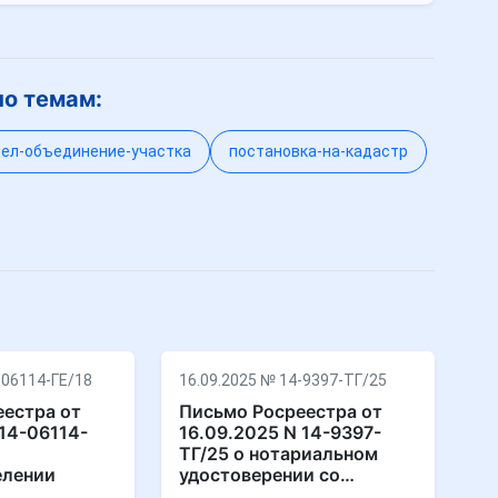
по темам:
ел-объединение-участка
постановка-на-кадастр
-06114-ГЕ/18
16.09.2025 № 14-9397-ТГ/25
естра от
Письмо Росреестра от
 14-06114-
16.09.2025 N 14-9397-
ТГ/25 о нотариальном
елении
удостоверении со…