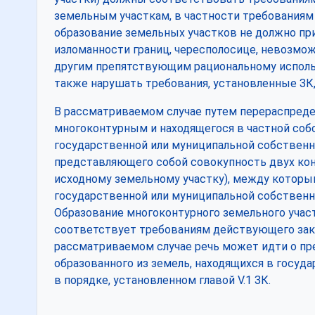
земельным участкам, в частности требованиям с
образование земельных участков не должно пр
изломанности границ, чересполосице, невозм
другим препятствующим рациональному использ
также нарушать требования, установленные ЗК
В рассматриваемом случае путем перераспреде
многоконтурным и находящегося в частной собс
государственной или муниципальной собственно
представляющего собой совокупность двух кон
исходному земельному участку), между которы
государственной или муниципальной собственн
Образование многоконтурного земельного участ
соответствует требованиям действующего зако
рассматриваемом случае речь может идти о пр
образованного из земель, находящихся в госуд
в порядке, установленном главой V.1 ЗК.