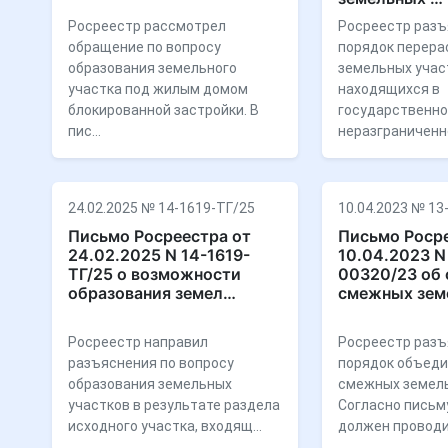
Росреестр рассмотрел
Росреестр разъ
обращение по вопросу
порядок перера
образования земельного
земельных учас
участка под жилым домом
находящихся в
блокированной застройки. В
государственн
пис…
неразграниченн
24.02.2025 № 14-1619-ТГ/25
10.04.2023 № 13
Письмо Росреестра от
Письмо Росре
24.02.2025 N 14-1619-
10.04.2023 N
ТГ/25 о возможности
00320/23 об
образования земел…
смежных зем
Росреестр направил
Росреестр разъ
разъяснения по вопросу
порядок объед
образования земельных
смежных земель
участков в результате раздела
Согласно письм
исходного участка, входящ…
должен проводи