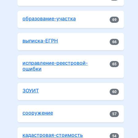
образование-участка
69
выписка-ЕГРН
66
исправление-реестровой-
65
ошибки
ЗОУИТ
60
сооружение
57
кадастровая-стоимость
54