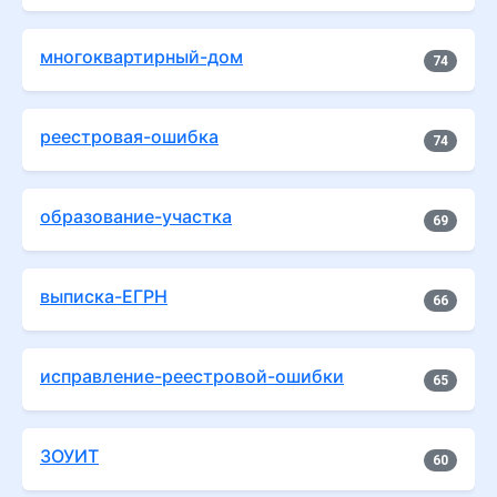
многоквартирный-дом
74
реестровая-ошибка
74
образование-участка
69
выписка-ЕГРН
66
исправление-реестровой-ошибки
65
ЗОУИТ
60