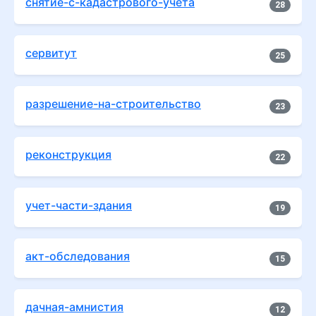
снятие-с-кадастрового-учета
28
сервитут
25
разрешение-на-строительство
23
реконструкция
22
учет-части-здания
19
акт-обследования
15
дачная-амнистия
12