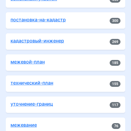
постановка-на-кадастр
300
кадастровый-инженер
269
межевой-план
185
технический-план
155
уточнение-границ
117
межевание
76