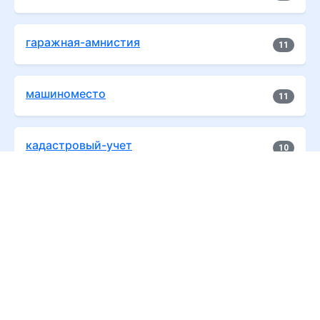
гаражная-амнистия
11
машиноместо
11
кадастровый-учет
10
бесхозяйные-объекты
9
перепланировка-квартиры
9
изъятие-земельных-участков
7