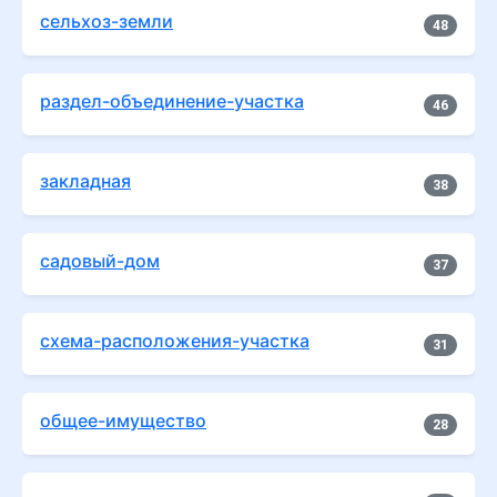
сельхоз-земли
48
раздел-объединение-участка
46
закладная
38
садовый-дом
37
схема-расположения-участка
31
общее-имущество
28