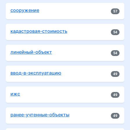
сооружение
57
кадастровая-стоимость
54
линейный-объект
54
ввод-в-эксплуатацию
49
ижс
49
ранее-учтенные-объекты
49