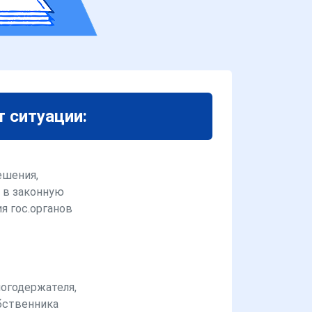
т ситуации:
ешения,
 в законную
я гос.органов
логодержателя,
бственника