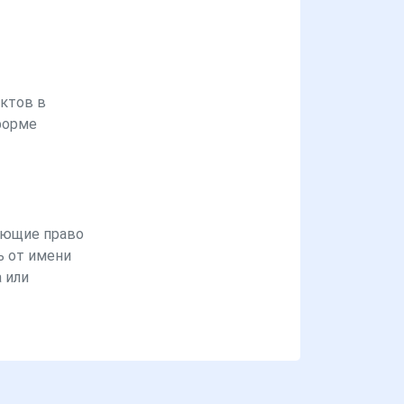
ктов в
форме
ющие право
ь от имени
 или