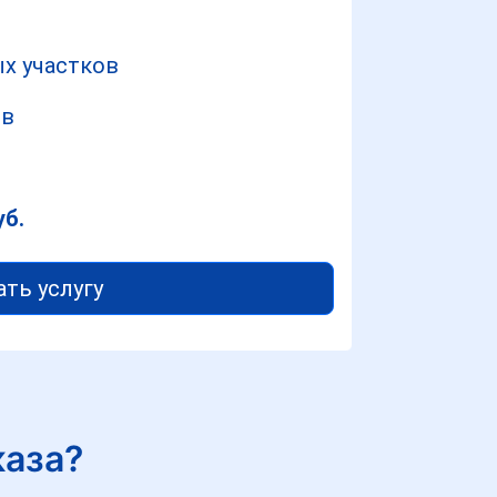
х участков
ов
уб.
ать услугу
каза?