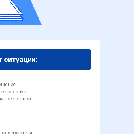
т ситуации:
ешения,
 в законную
я гос.органов
логодержателя,