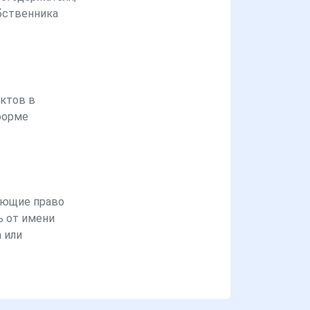
бственника
ктов в
форме
ющие право
ь от имени
 или