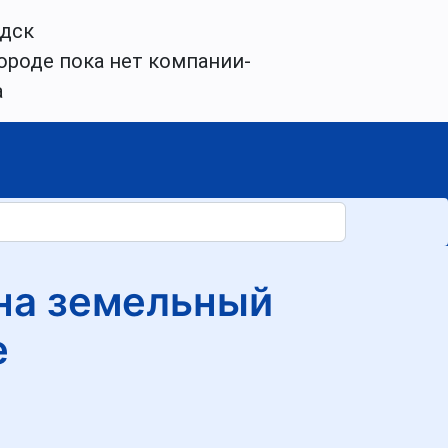
дск
ороде пока нет компании-
а
 на земельный
е