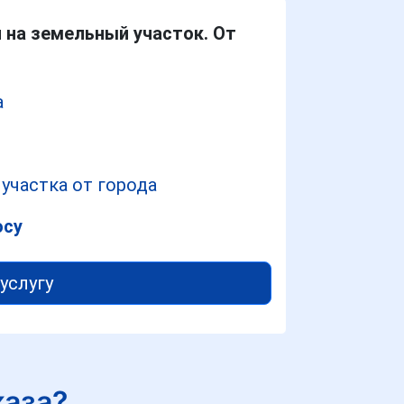
 на земельный участок. От
а
участка от города
осу
услугу
каза?