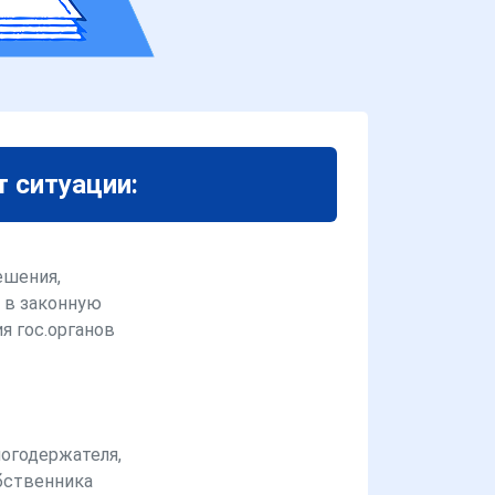
т ситуации:
ешения,
 в законную
я гос.органов
логодержателя,
бственника