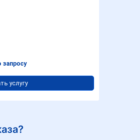
о запросу
ть услугу
каза?