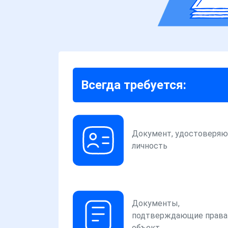
Всегда требуется:
Документ, удостоверя
личность
Документы,
подтверждающие права
объект