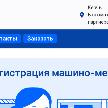
Керчь
В этом г
партнёр
такты
Заказать
гистрация машино-ме