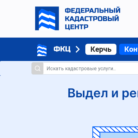
ФКЦ
Керчь
Кон
Выдел и ре