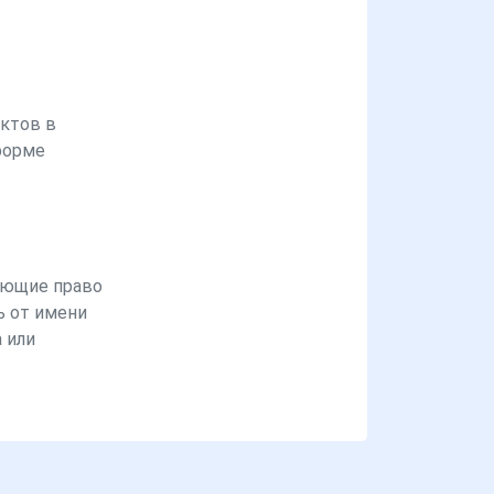
ктов в
форме
ющие право
ь от имени
 или