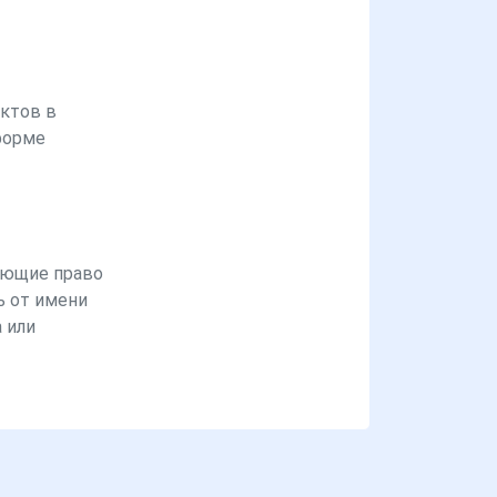
ктов в
форме
ющие право
ь от имени
 или