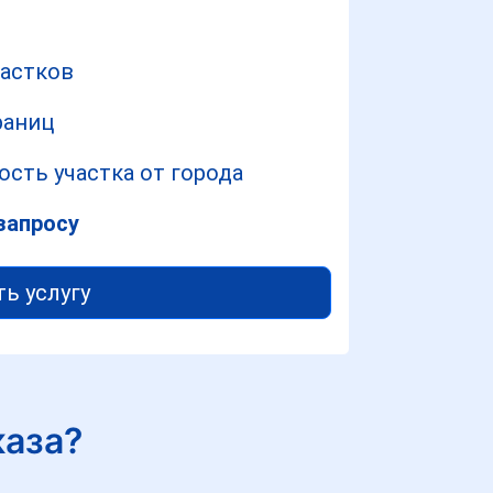
частков
раниц
сть участка от города
запросу
ть услугу
каза?