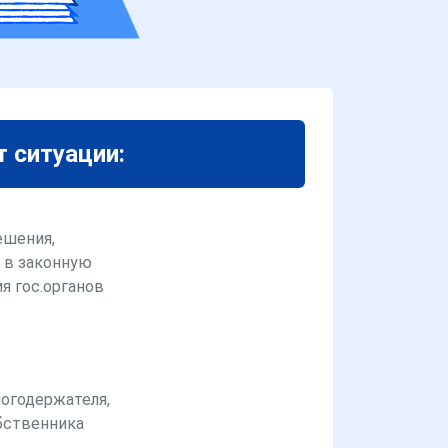
т ситуации:
ешения,
 в законную
я гос.органов
логодержателя,
бственника