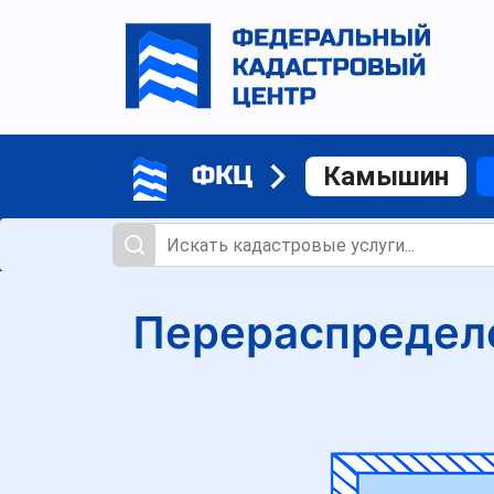
ФКЦ
Камышин
Перераспредел