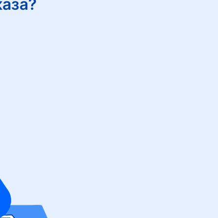
каза?