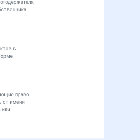
логодержателя,
бственника
ктов в
форме
ющие право
ь от имени
 или