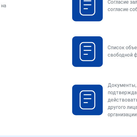
Согласие за
 на
согласие со
Список объе
свободной 
Документы,
подтвержда
действоват
другого лица
организации