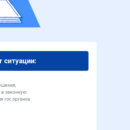
т ситуации:
ешения,
 в законную
я гос.органов