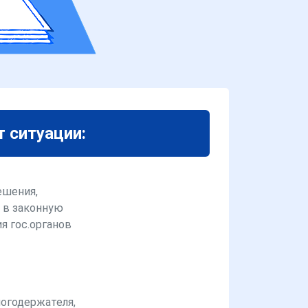
т ситуации:
ешения,
 в законную
я гос.органов
логодержателя,