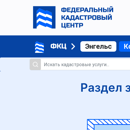
ФКЦ
Энгельс
К
Раздел 