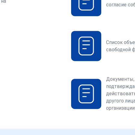
 на
согласие со
Список объе
свободной 
Документы,
подтвержда
действоват
другого лица
организации