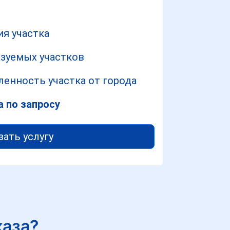
ия участка
азуемых участков
ленность участка от города
а по запросу
зать услугу
каза?