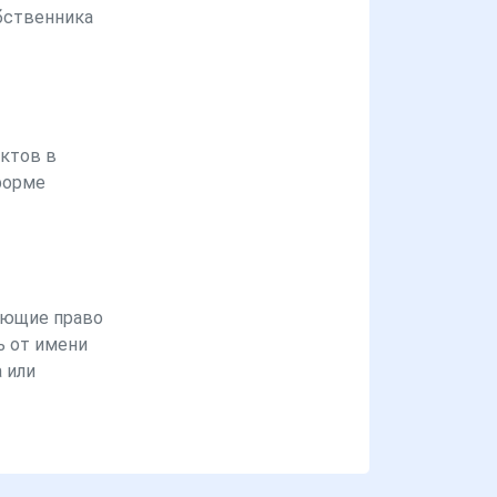
бственника
ктов в
форме
ющие право
ь от имени
 или