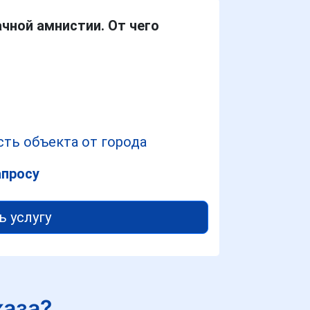
чной амнистии. От чего
ть объекта от города
апросу
ь услугу
каза?