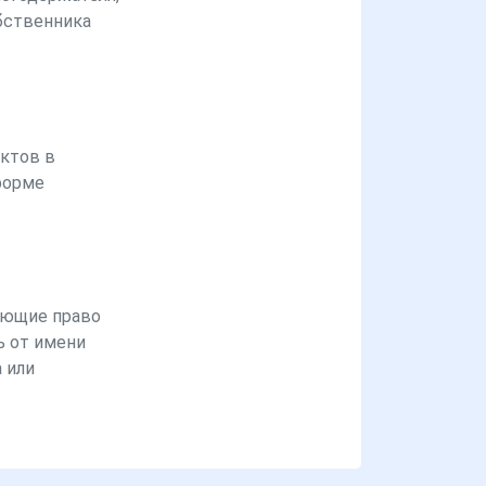
бственника
ктов в
форме
ющие право
ь от имени
 или