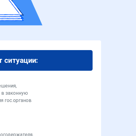
т ситуации:
ешения,
 в законную
я гос.органов
логодержателя,