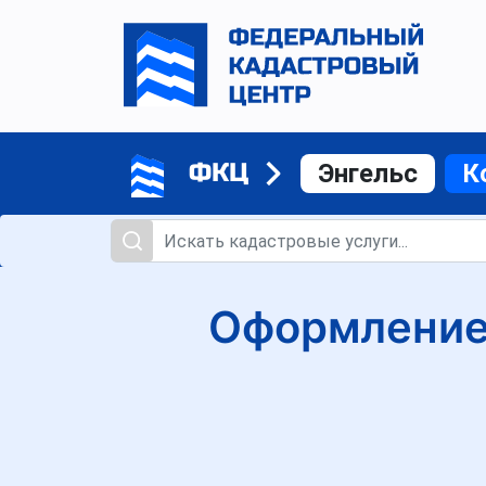
ФКЦ
Энгельс
К
Оформление 