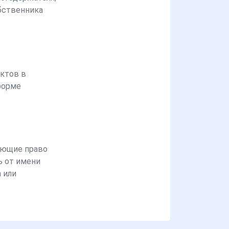
бственника
ктов в
форме
ющие право
ь от имени
 или