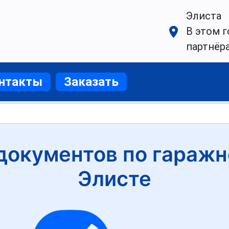
Элиста
В этом г
партнёр
нтакты
Заказать
окументов по гаражн
Элисте