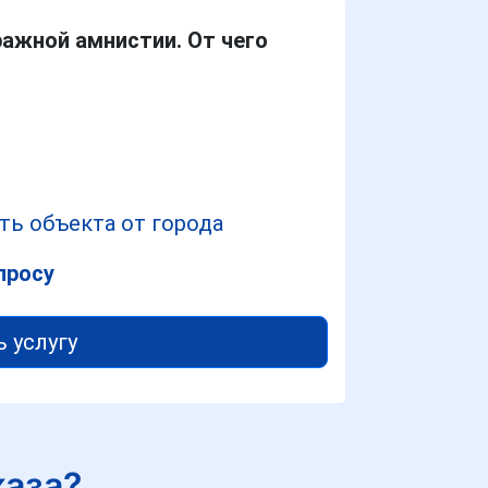
ажной амнистии. От чего
ть объекта от города
просу
ь услугу
каза?