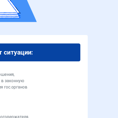
т ситуации:
ешения,
 в законную
я гос.органов
логодержателя,