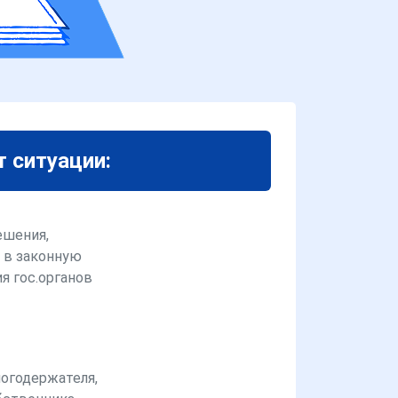
т ситуации:
ешения,
 в законную
я гос.органов
логодержателя,