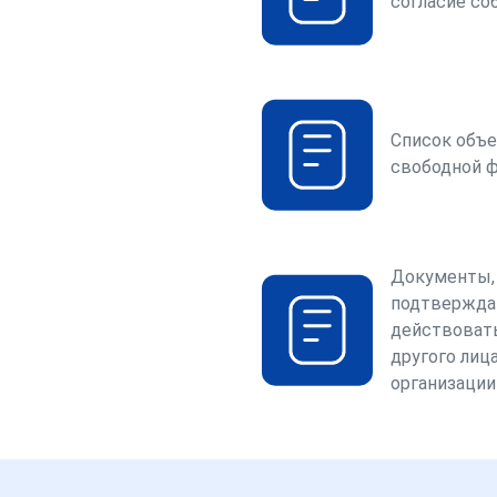
согласие со
Список объе
свободной 
Документы,
подтвержда
действоват
другого лица
организации