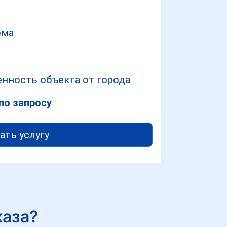
ома
нность объекта от города
по запросу
ать услугу
каза?