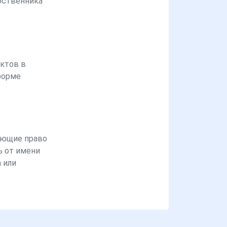
бственника
ктов в
форме
ющие право
ь от имени
 или