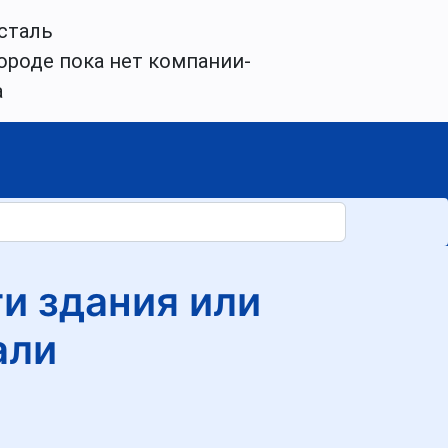
сталь
ороде пока нет компании-
а
и здания или
али