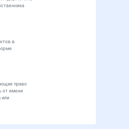
бственника
ктов в
форме
ющие право
ь от имени
 или