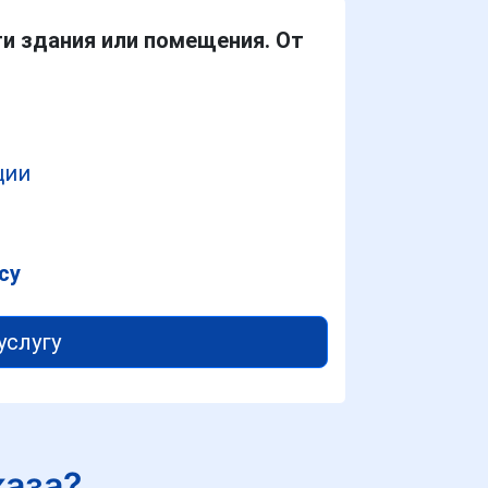
ти здания или помещения. От
ции
су
услугу
каза?