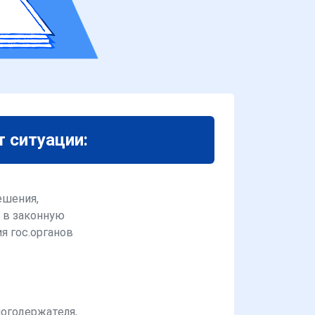
т ситуации:
ешения,
 в законную
я гос.органов
логодержателя,