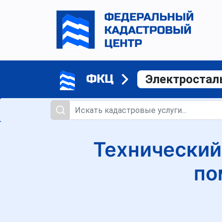
ФКЦ
Электростал
Технический
по