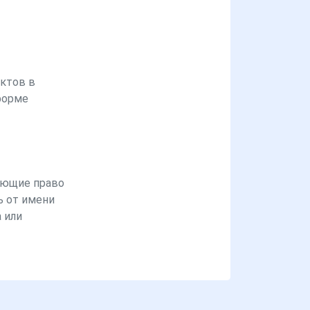
ктов в
форме
ющие право
ь от имени
 или