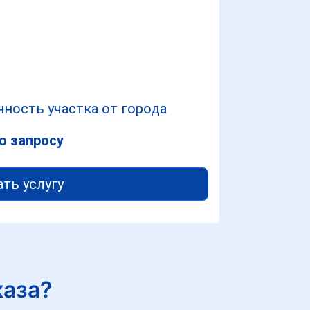
ность участка от города
о запросу
ать услугу
каза?