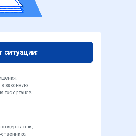
т ситуации:
ешения,
 в законную
я гос.органов
логодержателя,
бственника