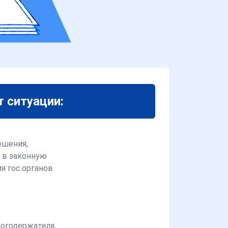
т ситуации:
ешения,
 в законную
я гос.органов
логодержателя,