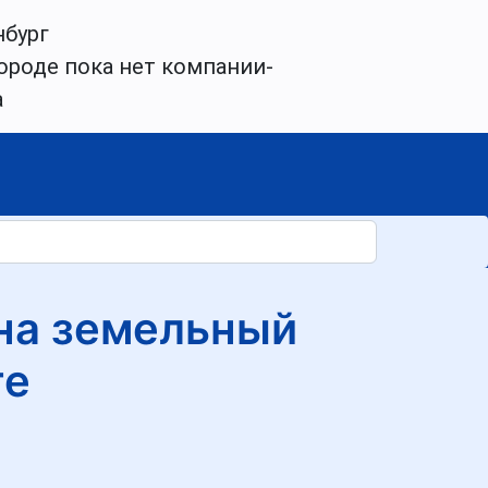
нбург
ороде пока нет компании-
а
 на земельный
ге