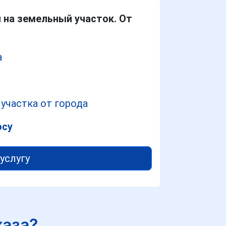
 на земельный участок. От
а
участка от города
осу
услугу
каза?