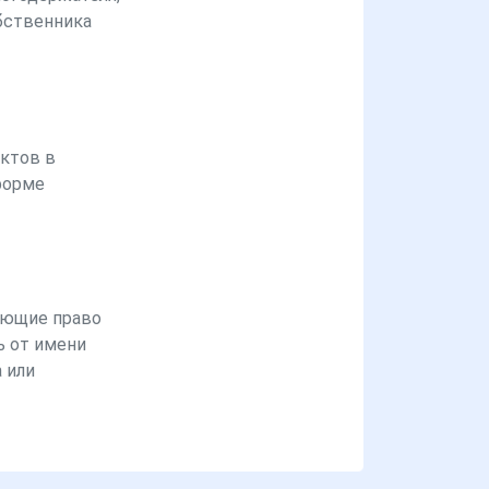
бственника
ктов в
форме
ющие право
ь от имени
 или