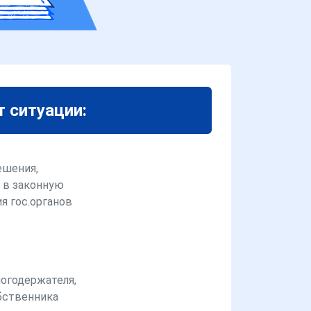
т ситуации:
ешения,
 в законную
я гос.органов
логодержателя,
бственника