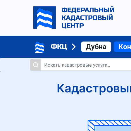
ФКЦ
Дубна
Ко
Кадастровый