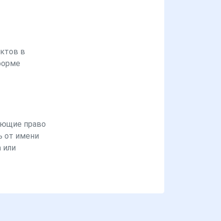
ктов в
форме
ющие право
ь от имени
 или