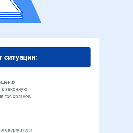
т ситуации:
ешения,
 в законную
я гос.органов
логодержателя,