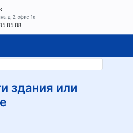
к
а, д. 2, офис 1а
85 85 88
и здания или
е