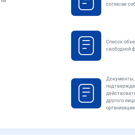
 на
согласие со
Список объе
свободной 
Документы,
подтвержда
действоват
другого лица
организации