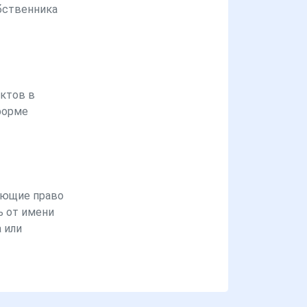
бственника
ктов в
форме
ющие право
ь от имени
 или