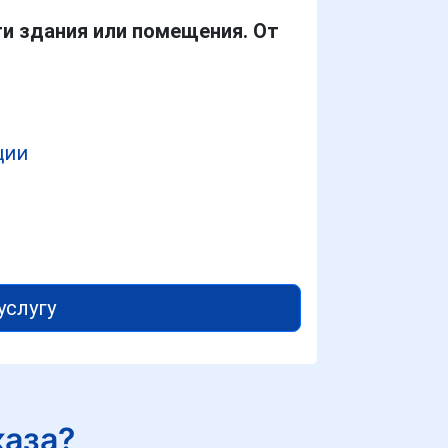
ти здания или помещения. От
ции
услугу
каза?