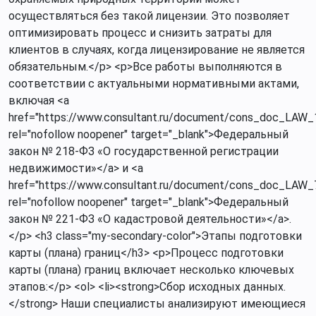
осуществляться без такой лицензии. Это позволяет
оптимизировать процесс и снизить затраты для
клиентов в случаях, когда лицензирование не является
обязательным.</p> <p>Все работы выполняются в
соответствии с актуальными нормативными актами,
включая <a
href="https://www.consultant.ru/document/cons_doc_LAW_
rel="nofollow noopener" target="_blank">Федеральный
закон № 218-ФЗ «О государственной регистрации
недвижимости»</a> и <a
href="https://www.consultant.ru/document/cons_doc_LAW_
rel="nofollow noopener" target="_blank">Федеральный
закон № 221-ФЗ «О кадастровой деятельности»</a>.
</p> <h3 class="my-secondary-color">Этапы подготовки
карты (плана) границ</h3> <p>Процесс подготовки
карты (плана) границ включает несколько ключевых
этапов:</p> <ol> <li><strong>Сбор исходных данных.
</strong> Наши специалисты анализируют имеющиеся