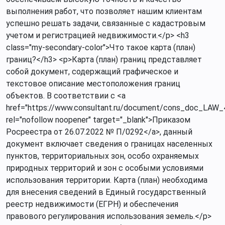
выполнения работ, что позволяет нашим клиентам
успешно решать задачи, связанные с кадастровым
учетом и регистрацией недвижимости.</p> <h3
class="my-secondary-color">Что такое карта (план)
границ?</h3> <p>Карта (план) границ представляет
собой документ, содержащий графическое и
текстовое описание местоположения границ
объектов. В соответствии с <a
href="https://www.consultant.ru/document/cons_doc_LAW_
rel="nofollow noopener" target="_blank">Приказом
Росреестра от 26.07.2022 № П/0292</a>, данный
документ включает сведения о границах населенных
пунктов, территориальных зон, особо охраняемых
природных территорий и зон с особыми условиями
использования территории. Карта (план) необходима
для внесения сведений в Единый государственный
реестр недвижимости (ЕГРН) и обеспечения
правового регулирования использования земель.</p>