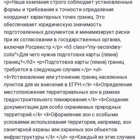
<p>Наша компания строго соблюдает установленные
формы и требования к точности определения
координат характерных точек границ. Это
обеспечивает юридическую значимость
подготовленных документов и минимизирует риски
при их согласовании в государственных органах,
включая Росреестр.</p> <h3 class="my-secondary-
color">Для чего нужна подготовка карты (плана)
границ?</h3> <p>Подготовка карты (плана) границ
требуется в следующих случаях:</p> <ul>
<li>Установление или уточнение границ населенных
пунктов для их внесения в ЕГРН.</li> <li>Определение
местоположения территориальных зон в рамках
градостроительного планирования.</li> <li>Создание
документации для особо охраняемых природных
территорий.</li> <li>Оформление зон с особыми
условиями использования территории, например, зон
санитарной охраны или охранных зон объектов
инфраструктуры.</li> </ul> <p>Каждый из этих случаев