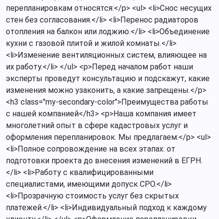
перепланировкам относятся:</p> <ul> <li>Снос несущих
стен без согласования.</li> <li>Перенос радиаторов
отопления на балкон или лоджию.</li> <li>Объединение
кухни с газовой плитой и жилой комнаты.</li>
<li>Изменение вентиляционных систем, влияющее на
их работу.</li> </ul> <p>Перед началом работ наши
эксперты проведут консультацию и подскажут, какие
изменения можно узаконить, а какие запрещены.</p>
<h3 class="my-secondary-color">Преимущества работы
с нашей компанией</h3> <p>Наша компания имеет
многолетний опыт в сфере кадастровых услуг и
оформления перепланировок. Мы предлагаем:</p> <ul>
<li>Полное сопровождение на всех этапах: от
подготовки проекта до внесения изменений в ЕГРН.
</li> <li>Работу с квалифицированными
специалистами, имеющими допуск СРО.</li>
<li>Прозрачную стоимость услуг без скрытых
платежей.</li> <li>Индивидуальный подход к каждому