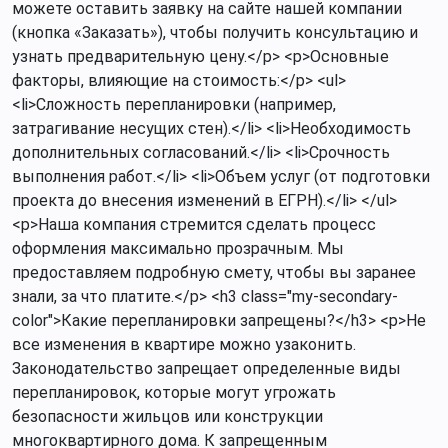
можете оставить заявку на сайте нашей компании
(кнопка «Заказать»), чтобы получить консультацию и
узнать предварительную цену.</p> <p>Основные
факторы, влияющие на стоимость:</p> <ul>
<li>Сложность перепланировки (например,
затрагивание несущих стен).</li> <li>Необходимость
дополнительных согласований.</li> <li>Срочность
выполнения работ.</li> <li>Объем услуг (от подготовки
проекта до внесения изменений в ЕГРН).</li> </ul>
<p>Наша компания стремится сделать процесс
оформления максимально прозрачным. Мы
предоставляем подробную смету, чтобы вы заранее
знали, за что платите.</p> <h3 class="my-secondary-
color">Какие перепланировки запрещены?</h3> <p>Не
все изменения в квартире можно узаконить.
Законодательство запрещает определенные виды
перепланировок, которые могут угрожать
безопасности жильцов или конструкции
многоквартирного дома. К запрещенным