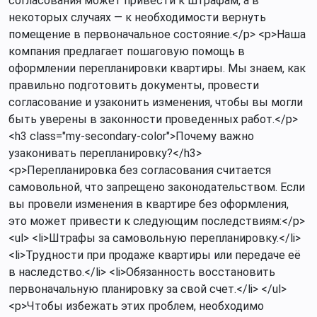
согласования может привести к штрафам, а в
некоторых случаях — к необходимости вернуть
помещение в первоначальное состояние.</p> <p>Наша
компания предлагает пошаговую помощь в
оформлении перепланировки квартиры. Мы знаем, как
правильно подготовить документы, провести
согласование и узаконить изменения, чтобы вы могли
быть уверены в законности проведенных работ.</p>
<h3 class="my-secondary-color">Почему важно
узаконивать перепланировку?</h3>
<p>Перепланировка без согласования считается
самовольной, что запрещено законодательством. Если
вы провели изменения в квартире без оформления,
это может привести к следующим последствиям:</p>
<ul> <li>Штрафы за самовольную перепланировку.</li>
<li>Трудности при продаже квартиры или передаче её
в наследство.</li> <li>Обязанность восстановить
первоначальную планировку за свой счет.</li> </ul>
<p>Чтобы избежать этих проблем, необходимо